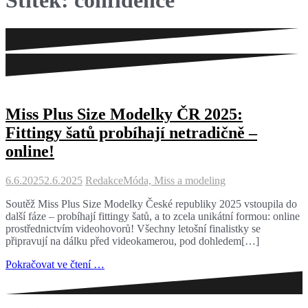
Štítek:
confidence
Miss Plus Size Modelky ČR 2025:
Fittingy šatů probíhají netradičně –
online!
6.6.2025
2.6.2025
Redakce
Móda, Miss a modeling
Soutěž Miss Plus Size Modelky České republiky 2025 vstoupila do
další fáze – probíhají fittingy šatů, a to zcela unikátní formou: online
prostřednictvím videohovorů! Všechny letošní finalistky se
připravují na dálku před videokamerou, pod dohledem[…]
Pokračovat ve čtení …