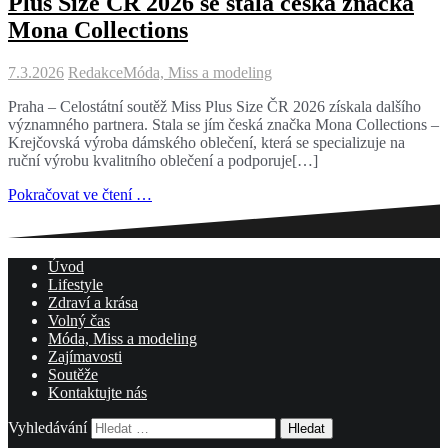
Plus Size ČR 2026 se stala česká značka
Mona Collections
7.3.2026
Redakce
Móda, Miss a modeling
Praha – Celostátní soutěž Miss Plus Size ČR 2026 získala dalšího
významného partnera. Stala se jím česká značka Mona Collections –
Krejčovská výroba dámského oblečení, která se specializuje na
ruční výrobu kvalitního oblečení a podporuje[…]
Pokračovat ve čtení …
Úvod
Lifestyle
Zdraví a krása
Volný čas
Móda, Miss a modeling
Zajímavosti
Soutěže
Kontaktujte nás
Vyhledávání