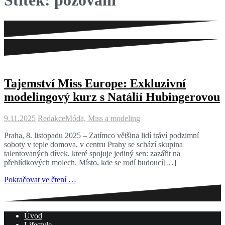
Štítek:
pózování
Tajemství Miss Europe: Exkluzivní
modelingový kurz s Natálií Hubingerovou
9.11.2025
Redakce
Móda, Miss a modeling
Praha, 8. listopadu 2025 – Zatímco většina lidí tráví podzimní
soboty v teple domova, v centru Prahy se schází skupina
talentovaných dívek, které spojuje jediný sen: zazářit na
přehlídkových molech. Místo, kde se rodí budoucí[…]
Pokračovat ve čtení …
Úvod
Lifestyle