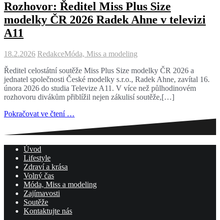
Rozhovor: Ředitel Miss Plus Size
modelky ČR 2026 Radek Ahne v televizi
A11
18.2.2026
Redakce
Móda, Miss a modeling
Ředitel celostátní soutěže Miss Plus Size modelky ČR 2026 a
jednatel společnosti České modelky s.r.o., Radek Ahne, zavítal 16.
února 2026 do studia Televize A11. V více než půlhodinovém
rozhovoru divákům přiblížil nejen zákulisí soutěže,[…]
Pokračovat ve čtení …
Úvod
Lifestyle
Zdraví a krása
Volný čas
Móda, Miss a modeling
Zajímavosti
Soutěže
Kontaktujte nás