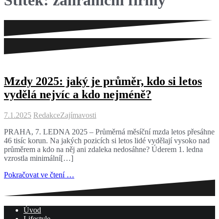
Štítek:
zahraniční firmy
Mzdy 2025: jaký je průměr, kdo si letos
vydělá nejvíc a kdo nejméně?
7.1.2025
Redakce
Zajímavosti
PRAHA, 7. LEDNA 2025 – Průměrná měsíční mzda letos přesáhne
46 tisíc korun. Na jakých pozicích si letos lidé vydělají vysoko nad
průměrem a kdo na něj ani zdaleka nedosáhne? Úderem 1. ledna
vzrostla minimální[…]
Pokračovat ve čtení …
Úvod
Lifestyle