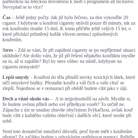
partnerkou na leteckou dovolenou k moři s programem all inclusive.
Nevyplatí se to více?
Čas
– Ještě jedny počty. Jak již bylo řečeno, za den vykouříte 20
cigaret. I kdybyste u kouření cigarety strávili pouze tři minuty, tak za
rok kouřením ztratíte 15 dnů. K tomu přičtěte ještě celých 15 let, o
které přichází průměrný kuřák vlivem nemocí způsobených
kouřením.
Stres
– Zdá se vám, že při zapálení cigarety se po nepříjemné situaci
uklidníte? Ale došlo vám, že již při řešení nějakého konfliktu myslíte
na to, až si zapálíte? Byl by stres vůbec na místě, kdybyste na
cigaretu nemysleli?
Lepší smysly
– Kouření do těla přináší stovky toxických látek, které
ničí smyslové buňky. Přestaňte kouřit a váš čich a vaše chuť se
zlepší. Najednou se v restauraci při obědě budete cítit jako v ráji.
Dech a vůně okolo vás
– A to nejjednodušší na závěr. Myslíte si,
že budete svému příteli nebo své přítelkyni vonět? To určitě ne.
Zápachu z úst se snadno zbavíte obyčejnou žvýkačkou, avšak kouř
bude cítit z každého vašeho oblečení i dalších věcí, které nosíte při
sobě.
Není toto dostatečné množství důvodů, proč byste měli s kouřením
přestat? Ze začátku budete s odvykáním potřebovat pomoci. Pořiďte