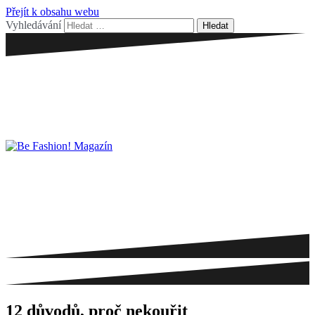
Přejít k obsahu webu
Vyhledávání
12 důvodů, proč nekouřit