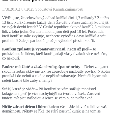
17.8.2016
27.7.2025
Spoustová Kamila
Zajímavosti
Věděli jste, že celosvětový odhad kuřáků činí 1,3 miliardy? Že přes
13 tisíc kuřáků zemře každý den? Že děti v Praze začínají kouřit již
ve svých devíti letech? V České republice aktivně kouří 2,3 milionu
lidí, z toho jedna čtvrtina milionu jsou děti pod 18 let. Počet lidí,
kteří kouří se stále zvyšuje, nechcete vybočit z davu kuřáků a stát
proti nim? Zde je pár bodů, proč je výhodné přestat kouřit.
Kouření způsobuje vypadávání vlasů, hrozí až pleš
– Je
prokázáno, že lidem, kteří kouří padají vlasy dvakrát více než těm,
co nekouří.
Budete mít žluté a zkažené zuby, špatné nehty
– Dehet z cigaret
škodí na zubní sklovině tak, že způsobuje nažloutlý povlak. Nikotin
proniká i do nehtů a také je nepěkně zabarvuje. Nechtěli byste mít
raději krásné bílé zuby a nehty?
Stáří, které je vidět
– Při kouření se vám snižuje množství
kolagenu a pleť je více náchylnější na tvorbu vrásek. Zároveň
budete mít pleť našedlou a lehce se vám bude tvořit akné.
Ničíte zdraví dětem i lidem kolem vás
– Jde hlavně o lidi ve vaší
domácnosti. Někdy se říká, že stálý pasivní kuřák je na tom se