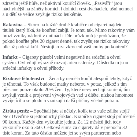
zdravím ještě hůře, než aktivní kouřící člověk. ,,Pasiváři‘‘ jsou
náchylnější na záněty horních i dolních cest dýchacích, ušní nemoci
a u dětí se velice zvyšuje riziko leukémie.
Rakovina
– Skoro na každé druhé krabičce od cigaret najdete
titulek který říká, že kouření zabíjí. Je tomu tak. Mimo rakoviny vám
hrozí vzniky nádorů v dutinách. Dle průzkumů je prokázáno, že
pokud kouříte přes 20 cigaret denně, tak zvyšujete riziko rakoviny
plic až padesátkrát. Nestojí to za zkrocení vaší touhy po kouření?
Infarkt
– Cigarety působí velmi negativně na srdeční a cévní
systém. Ovlivňují výrazně rozvoj arterosklerózy. Důsledkem jsou
srdeční infarkty a cévní příhody.
Rizikové těhotenství
– Žena by neměla kouřit alespoň tehdy, když
je těhotná. To však budoucí matky neberou v potaz, jelikož s tím
přestane pouze okolo 20% žen. Ty, které nevynechají kouření, tím
zvyšují vznik a projevení vývojových vad u dítěte, nízkou hmotnost
vyvíjejícího se plodu a vznikají i další příčiny včetně potratu.
Ztráta peněz
– Spočítali jste si někdy, kolik tato vaše záliba stojí?
Ne? Uveďme si jednoduchý příklad. Krabička cigaret stojí průměrně
90 korun. Každý den vykouříte jednu. Za 12 měsíců jich tedy
vykouříte okolo 360. Celková suma za cigarety dá v přepočtu 32
tisíc korun. Za tuto částku můžete jet se svým partnerem nebo