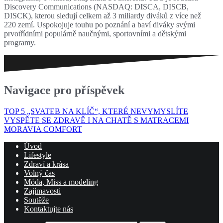
Discovery Communications (NASDAQ: DISCA, DISCB,
DISCK), kterou sledují celkem až 3 miliardy diváků z více než
220 zemí. Uspokojuje touhu po poznání a baví diváky svými
prvotřídními populárně naučnými, sportovními a dětskými
programy.
Navigace pro příspěvek
TOP 5 „SVATEB NA KLÍČ“, KTERÉ NEVYMYSLÍTE
VYSPĚTE SE ZDRAVĚ I NA CHATĚ S MATRACEMI
MORAVIA COMFORT
Úvod
Lifestyle
Zdraví a krása
Volný čas
Móda, Miss a modeling
Zajímavosti
Soutěže
Kontaktujte nás