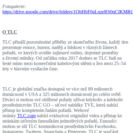
Fotogalerie
:
https://drive.google.com/drive/folders/1ObHbF0aLnzeRS0qCIK
O TLC
TLC přináší pozoruhodné příběhy ze skutečného života, každý den
prezentuje emoce, humor, naději a lidskost v různých žánrech
pořadů, ve kterých uvidíte zajímavé rodiny, dojemné proměny
a životní milníky. Od začátku roku 2017 dodnes se TLC řadí na
šesté místo mezi komerčními kabelovými sítěmi u žen mezi 25–54
lety v hlavním vysílacím čase.
TLC je globální značka dostupná ve více než 89 milionech
domácností v USA a 325 milionech domácností po celém světě.
Diváci si mohou své oblíbené pořady užívat kdykoliv a kdekoliv
prostřednictvím TLC GO – síťové nabídky TVE, která nabízí
přístup ke kompletním řadám pořadů. Webové
stránky
TLC.com
nabízí exkluzivní originální videa a přístup ke
stránkám určeným fanouškům jednotlivých pořadů. Fanoušci
mohou se sítí TLC komunikovat prostřednictvím Facebooku,
Instagramu, Twitteru, Snapchatu a Pinterestu. TLC je součástí