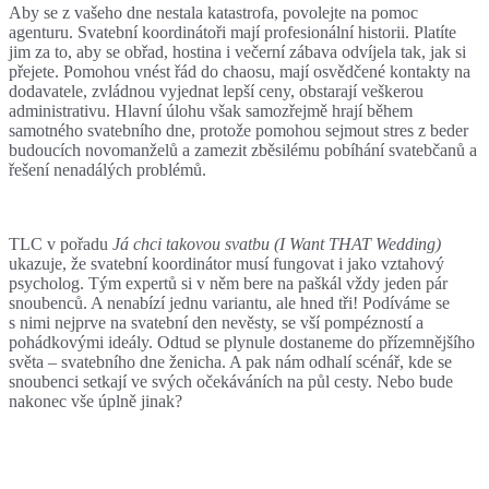
Aby se z vašeho dne nestala katastrofa, povolejte na pomoc
agenturu. Svatební koordinátoři mají profesionální historii. Platíte
jim za to, aby se obřad, hostina i večerní zábava odvíjela tak, jak si
přejete. Pomohou vnést řád do chaosu, mají osvědčené kontakty na
dodavatele, zvládnou vyjednat lepší ceny, obstarají veškerou
administrativu. Hlavní úlohu však samozřejmě hrají během
samotného svatebního dne, protože pomohou sejmout stres z beder
budoucích novomanželů a zamezit zběsilému pobíhání svatebčanů a
řešení nenadálých problémů.
TLC v pořadu
Já chci takovou svatbu (I Want THAT Wedding)
ukazuje, že svatební koordinátor musí fungovat i jako vztahový
psycholog. Tým expertů si v něm bere na paškál vždy jeden pár
snoubenců. A nenabízí jednu variantu, ale hned tři! Podíváme se
s nimi nejprve na svatební den nevěsty, se vší pompézností a
pohádkovými ideály. Odtud se plynule dostaneme do přízemnějšího
světa – svatebního dne ženicha. A pak nám odhalí scénář, kde se
snoubenci setkají ve svých očekáváních na půl cesty. Nebo bude
nakonec vše úplně jinak?