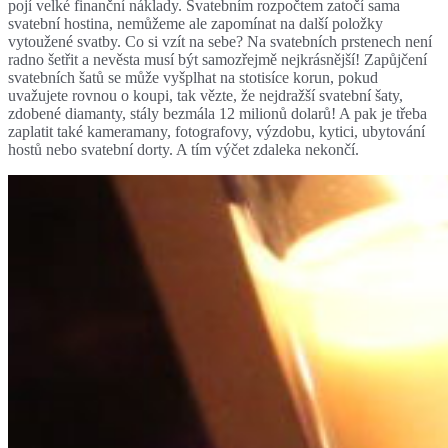
pojí velké finanční náklady. Svatebním rozpočtem zatočí sama
svatební hostina, nemůžeme ale zapomínat na další položky
vytoužené svatby. Co si vzít na sebe? Na svatebních prstenech není
radno šetřit a nevěsta musí být samozřejmě nejkrásnější! Zapůjčení
svatebních šatů se může vyšplhat na stotisíce korun, pokud
uvažujete rovnou o koupi, tak vězte, že nejdražší svatební šaty,
zdobené diamanty, stály bezmála 12 milionů dolarů! A pak je třeba
zaplatit také kameramany, fotografovy, výzdobu, kytici, ubytování
hostů nebo svatební dorty. A tím výčet zdaleka nekončí.