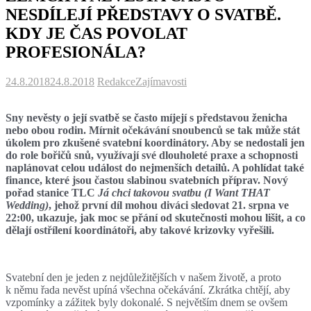
NESDÍLEJÍ PŘEDSTAVY O SVATBĚ.
KDY JE ČAS POVOLAT
PROFESIONÁLA?
24.8.2018
24.8.2018
Redakce
Zajímavosti
Sny nevěsty o její svatbě se často míjejí s představou ženicha
nebo obou rodin. Mírnit očekávání snoubenců se tak může stát
úkolem pro zkušené svatební koordinátory. Aby se nedostali jen
do role bořičů snů, využívají své dlouholeté praxe a schopnosti
naplánovat celou událost do nejmenších detailů. A pohlídat také
finance, které jsou častou slabinou svatebních příprav. Nový
pořad stanice TLC
Já chci takovou svatbu (I Want THAT
Wedding)
, jehož první díl mohou diváci sledovat 21. srpna ve
22:00, ukazuje, jak moc se přání od skutečnosti mohou lišit, a co
dělají ostřílení koordinátoři, aby takové krizovky vyřešili.
Svatební den je jeden z nejdůležitějších v našem životě, a proto
k němu řada nevěst upíná všechna očekávání. Zkrátka chtějí, aby
vzpomínky a zážitek byly dokonalé. S největším dnem se ovšem