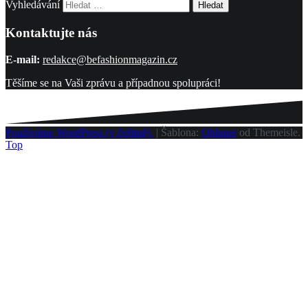
Vyhledávání
Kontaktujte nás
E-mail:
redakce@befashionmagazin.cz
Těšíme se na Vaši zprávu a případnou spolupráci!
Používáme WordPress (v češtině).
|
Šablona:
Oblique
od Themeisle.
Top