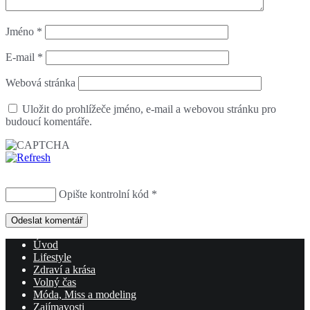
Jméno
*
E-mail
*
Webová stránka
Uložit do prohlížeče jméno, e-mail a webovou stránku pro
budoucí komentáře.
Opište kontrolní kód
*
Úvod
Lifestyle
Zdraví a krása
Volný čas
Móda, Miss a modeling
Zajímavosti