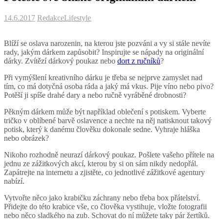
14.6.2017
Redakce
Lifestyle
Blíží se oslava narozenin, na kterou jste pozváni a vy si stále nevíte
rady, jakým dárkem zapůsobit? Inspirujte se nápady na originální
dárky. Zvítězí dárkový poukaz nebo
dort z ručníků
?
Při vymýšlení kreativního dárku je třeba se nejprve zamyslet nad
tím, co má dotyčná osoba ráda a jaký má vkus. Pije víno nebo pivo?
Potěší ji spíše drahé dary a nebo ručně vyráběné drobnosti?
Pěkným dárkem může být například oblečení s potiskem. Vyberte
tričko v oblíbené barvě oslavence a nechte na něj natisknout takový
potisk, který k danému člověku dokonale sedne. Vyhraje hláška
nebo obrázek?
Nikoho rozhodně neurazí dárkový poukaz. Pošlete vašeho přítele na
jednu ze zážitkových akcí, kterou by si on sám nikdy nedopřál.
Zapátrejte na internetu a zjistěte, co jednotlivé zážitkové agentury
nabízí.
Vytvořte něco jako krabičku záchrany nebo třeba box přátelství.
Přidejte do této krabice vše, co člověka vystihuje, vložte fotografii
nebo něco sladkého na zub. Schovat do ní můžete taky pár žertíků.