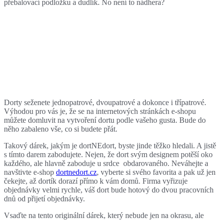
přebalovací podložku a dudlík. No není to nádhera?
Dorty seženete jednopatrové, dvoupatrové a dokonce i třípatrové.
Výhodou pro vás je, že se na internetových stránkách e-shopu
můžete domluvit na vytvoření dortu podle vašeho gusta. Bude do
něho zabaleno vše, co si budete přát.
Takový dárek, jakým je dortNEdort, byste jinde těžko hledali. A jistě
s tímto darem zabodujete. Nejen, že dort svým designem potěší oko
každého, ale hlavně zaboduje u srdce obdarovaného. Neváhejte a
navštivte e-shop
dortnedort.cz
, vyberte si svého favorita a pak už jen
čekejte, až dortík dorazí přímo k vám domů. Firma vyřizuje
objednávky velmi rychle, váš dort bude hotový do dvou pracovních
dnů od přijetí objednávky.
Vsaďte na tento originální dárek, který nebude jen na okrasu, ale