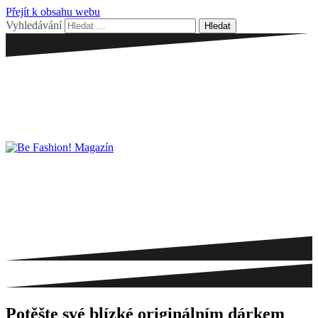
Přejít k obsahu webu
Vyhledávání
Potěšte své blízké originálním dárkem