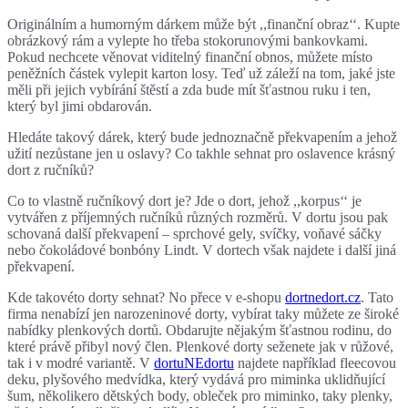
Originálním a humorným dárkem může být ,,finanční obraz‘‘. Kupte
obrázkový rám a vylepte ho třeba stokorunovými bankovkami.
Pokud nechcete věnovat viditelný finanční obnos, můžete místo
peněžních částek vylepit karton losy. Teď už záleží na tom, jaké jste
měli při jejich vybírání štěstí a zda bude mít šťastnou ruku i ten,
který byl jimi obdarován.
Hledáte takový dárek, který bude jednoznačně překvapením a jehož
užití nezůstane jen u oslavy? Co takhle sehnat pro oslavence krásný
dort z ručníků?
Co to vlastně ručníkový dort je? Jde o dort, jehož ,,korpus‘‘ je
vytvářen z příjemných ručníků různých rozměrů. V dortu jsou pak
schovaná další překvapení – sprchové gely, svíčky, voňavé sáčky
nebo čokoládové bonbóny Lindt. V dortech však najdete i další jiná
překvapení.
Kde takovéto dorty sehnat? No přece v e-shopu
dortnedort.cz
. Tato
firma nenabízí jen narozeninové dorty, vybírat taky můžete ze široké
nabídky plenkových dortů. Obdarujte nějakým šťastnou rodinu, do
které právě přibyl nový člen. Plenkové dorty seženete jak v růžové,
tak i v modré variantě. V
dortuNEdortu
najdete například fleecovou
deku, plyšového medvídka, který vydává pro miminka uklidňující
šum, několikero dětských body, obleček pro miminko, taky plenky,