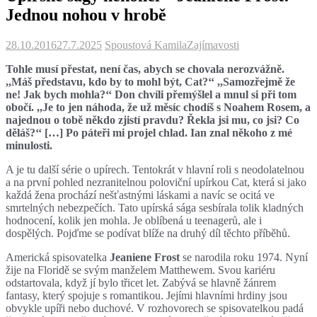
Jednou nohou v hrobě
28.10.2016
27.7.2025
Spoustová Kamila
Zajímavosti
Tohle musí přestat, není čas, abych se chovala nerozvážně.
,,Máš představu, kdo by to mohl být, Cat?‘‘ ,,Samozřejmě že
ne! Jak bych mohla?‘‘ Don chvíli přemýšlel a mnul si při tom
obočí. ,,Je to jen náhoda, že už měsíc chodíš s Noahem Rosem, a
najednou o tobě někdo zjistí pravdu? Řekla jsi mu, co jsi? Co
děláš?‘‘ […] Po páteři mi projel chlad. Ian znal někoho z mé
minulosti.
A je tu další série o upírech. Tentokrát v hlavní roli s neodolatelnou
a na první pohled nezranitelnou poloviční upírkou Cat, která si jako
každá žena prochází nešťastnými láskami a navíc se ocitá ve
smrtelných nebezpečích. Tato upírská sága sesbírala tolik kladných
hodnocení, kolik jen mohla. Je oblíbená u teenagerů, ale i
dospělých. Pojďme se podívat blíže na druhý díl těchto příběhů.
Americká spisovatelka
Jeaniene Frost
se narodila roku 1974. Nyní
žije na Floridě se svým manželem Matthewem. Svou kariéru
odstartovala, když jí bylo třicet let. Zabývá se hlavně žánrem
fantasy, který spojuje s romantikou. Jejími hlavními hrdiny jsou
obvykle upíři nebo duchové. V rozhovorech se spisovatelkou padá