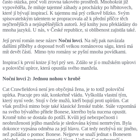
často otázka, proč volí zrovna takovéto prostředí. Mnohokrát již
vypověděla, že miluje tajemné záhady a procházky po hřbitovech,
které jí bývají inspirací. K tajemnu má prý celkově blízko. Svým
spisovatelským talentem se propracovala až k přední příčce těch
nejčtenějších a nejúspěšnějších autorů. Její knihy jsou překládány do
mnoha jazyků. U nás, v České republice, si oblíbenost zajistila také.
Její první román nese název
Noční lovci
. Na něj pak navázala
dalšími příběhy a doposud tvoří velkou románovou ságu, která má
mít devět částí. Mimo tyto romány se pyšní mnoha povídkami.
Inspirací k první knize jí byl prý sen. Zdálo se jí o mužském upírovi
a poloviční upírce, která opustila svého manžela.
Noční lovci 2: Jednou nohou v hrobě
Cat Crawfieldová není jen obyčejná žena, je to totiž poloviční
upírka. Pracuje pro stát, konkrétně vládu. Vyškolila vlastní tým,
který nyní vede. Stojí v čele mužů, kteří bojují proti upírům. Cat
však prožívá mimo boje také klasické ženské trable. Stále vzpomíná
na svého bývalého přítele Bonese, kterého byla nucena opustit.
Kromě toho se dostala do potíží. Kvůli její nebezpečnosti i
neohroženosti jejího manžela je sledována kýmsi nemrtvým. Byla
dokonce vypsána odměna za její hlavu. Cat tedy nezbývá nic jiného,
než požádat o pomoc Bonese. Nejprve se snaží jednat s Bonesem
chladně, ale postupně propadá lásce. Unikne Cat nebezpečí a