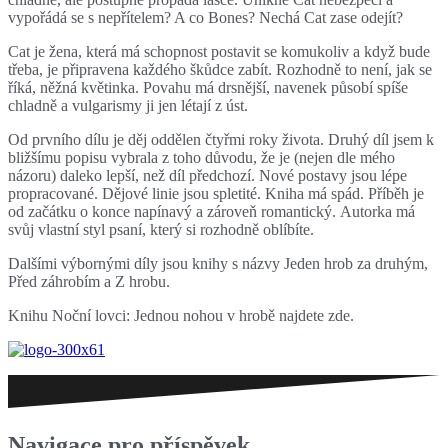
vypořádá se s nepřítelem? A co Bones? Nechá Cat zase odejít?
Cat je žena, která má schopnost postavit se komukoliv a když bude
třeba, je připravena každého škůdce zabít. Rozhodně to není, jak se
říká, něžná květinka. Povahu má drsnější, navenek působí spíše
chladně a vulgarismy ji jen létají z úst.
Od prvního dílu je děj oddělen čtyřmi roky života. Druhý díl jsem k
bližšímu popisu vybrala z toho důvodu, že je (nejen dle mého
názoru) daleko lepší, než díl předchozí. Nové postavy jsou lépe
propracované. Dějové linie jsou spletité. Kniha má spád. Příběh je
od začátku o konce napínavý a zároveň romantický. Autorka má
svůj vlastní styl psaní, který si rozhodně oblíbíte.
Dalšími výbornými díly jsou knihy s názvy Jeden hrob za druhým,
Před záhrobím a Z hrobu.
Knihu Noční lovci: Jednou nohou v hrobě najdete zde.
Navigace pro příspěvek