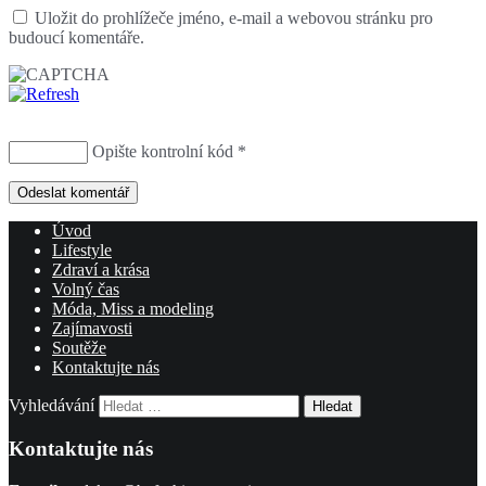
Uložit do prohlížeče jméno, e-mail a webovou stránku pro
budoucí komentáře.
Opište kontrolní kód
*
Úvod
Lifestyle
Zdraví a krása
Volný čas
Móda, Miss a modeling
Zajímavosti
Soutěže
Kontaktujte nás
Vyhledávání
Kontaktujte nás