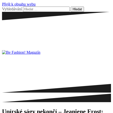
Přejít k obsahu webu
Vyhledávání
Upírské ságy nekončí – Jeaniene Frost: